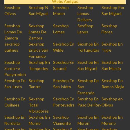
Webs Amigas
Sexshop
Sexshop N
Sexshop
Sexshop
Sexshop Por
Olivos
San Miguel
Moron
Lomas
San Miguel
Delivery
Sexshop
Sexshop
Sexshop
SexShop
Sexshop
Lomas De
Lomas De
Lomas
Lanus
Flores
Zamora
Zamora
sexshop
Sexshop
Sexshop En
Sexshop En
Sexshop En
quilmes
Envios San
Wilde
Tortuguitas
Tigre
Fernando
Sexshop
Sexshop En
Sexshop En
Sexshop En
Sexshop En
Santa Fe
Temperley
Sarandi
San Miguel
San Martin
Pueyrredon
Sexshop En
Sexshop
Sexshop En
Sexshop En
Sexshop En
San Justo
Tantra
San Isidro
San
Ramos Mejia
Fernando
Sexshop En
Sexshop
Sexshop En
Sexshop En
Sexshop en
Quilmes
Total
Pontevedra
Paso Del Rey
Olivos
Vibradores
Sexshop En
Sexshop En
Sexshop
Sexshop En
Sexshop En
Nordelta
Munro
Viamonte
Moron
Moreno
Sexshop En
Sexshop En
Sexshop X
Sexshop en
Sexshop