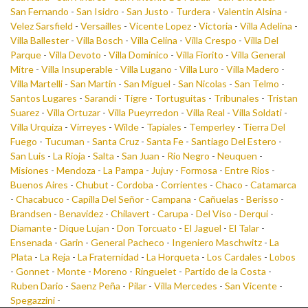
San Fernando
-
San Isidro
-
San Justo
-
Turdera
-
Valentin Alsina
-
Velez Sarsfield
-
Versailles
-
Vicente Lopez
-
Victoria
-
Villa Adelina
-
Villa Ballester
-
Villa Bosch
-
Villa Celina
-
Villa Crespo
-
Villa Del
Parque
-
Villa Devoto
-
Villa Dominico
-
Villa Fiorito
-
Villa General
Mitre
-
Villa Insuperable
-
Villa Lugano
-
Villa Luro
-
Villa Madero
-
Villa Martelli
-
San Martin
-
San Miguel
-
San Nicolas
-
San Telmo
-
Santos Lugares
-
Sarandi
-
Tigre
-
Tortuguitas
-
Tribunales
-
Tristan
Suarez
-
Villa Ortuzar
-
Villa Pueyrredon
-
Villa Real
-
Villa Soldati
-
Villa Urquiza
-
Virreyes
-
Wilde
-
Tapiales
-
Temperley
-
Tierra Del
Fuego
-
Tucuman
-
Santa Cruz
-
Santa Fe
-
Santiago Del Estero
-
San Luis
-
La Rioja
-
Salta
-
San Juan
-
Rio Negro
-
Neuquen
-
Misiones
-
Mendoza
-
La Pampa
-
Jujuy
-
Formosa
-
Entre Rios
-
Buenos Aires
-
Chubut
-
Cordoba
-
Corrientes
-
Chaco
-
Catamarca
-
Chacabuco
-
Capilla Del Señor
-
Campana
-
Cañuelas
-
Berisso
-
Brandsen
-
Benavidez
-
Chilavert
-
Carupa
-
Del Viso
-
Derqui
-
Diamante
-
Dique Lujan
-
Don Torcuato
-
El Jaguel
-
El Talar
-
Ensenada
-
Garin
-
General Pacheco
-
Ingeniero Maschwitz
-
La
Plata
-
La Reja
-
La Fraternidad
-
La Horqueta
-
Los Cardales
-
Lobos
-
Gonnet
-
Monte
-
Moreno
-
Ringuelet
-
Partido de la Costa
-
Ruben Dario
-
Saenz Peña
-
Pilar
-
Villa Mercedes
-
San Vicente
-
Spegazzini
-