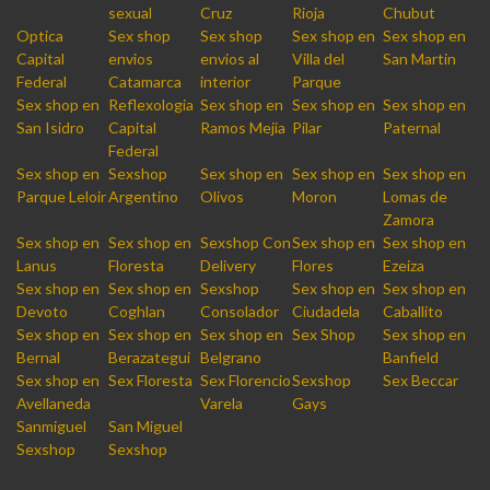
sexual
Cruz
Rioja
Chubut
Optica
Sex shop
Sex shop
Sex shop en
Sex shop en
Capital
envios
envios al
Villa del
San Martin
Federal
Catamarca
interior
Parque
Sex shop en
Reflexologia
Sex shop en
Sex shop en
Sex shop en
San Isidro
Capital
Ramos Mejia
Pilar
Paternal
Federal
Sex shop en
Sexshop
Sex shop en
Sex shop en
Sex shop en
Parque Leloir
Argentino
Olivos
Moron
Lomas de
Zamora
Sex shop en
Sex shop en
Sexshop Con
Sex shop en
Sex shop en
Lanus
Floresta
Delivery
Flores
Ezeiza
Sex shop en
Sex shop en
Sexshop
Sex shop en
Sex shop en
Devoto
Coghlan
Consolador
Ciudadela
Caballito
Sex shop en
Sex shop en
Sex shop en
Sex Shop
Sex shop en
Bernal
Berazategui
Belgrano
Banfield
Sex shop en
Sex Floresta
Sex Florencio
Sexshop
Sex Beccar
Avellaneda
Varela
Gays
Sanmiguel
San Miguel
Sexshop
Sexshop