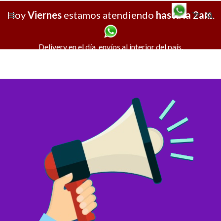
Hoy
Viernes
estamos atendiendo
hasta la 2am
X
.
Delivery en el día, envíos al interior del país.