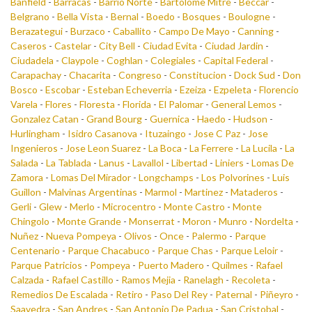
Banfield
-
Barracas
-
Barrio Norte
-
Bartolome Mitre
-
Beccar
-
Belgrano
-
Bella Vista
-
Bernal
-
Boedo
-
Bosques
-
Boulogne
-
Berazategui
-
Burzaco
-
Caballito
-
Campo De Mayo
-
Canning
-
Caseros
-
Castelar
-
City Bell
-
Ciudad Evita
-
Ciudad Jardin
-
Ciudadela
-
Claypole
-
Coghlan
-
Colegiales
-
Capital Federal
-
Carapachay
-
Chacarita
-
Congreso
-
Constitucion
-
Dock Sud
-
Don
Bosco
-
Escobar
-
Esteban Echeverria
-
Ezeiza
-
Ezpeleta
-
Florencio
Varela
-
Flores
-
Floresta
-
Florida
-
El Palomar
-
General Lemos
-
Gonzalez Catan
-
Grand Bourg
-
Guernica
-
Haedo
-
Hudson
-
Hurlingham
-
Isidro Casanova
-
Ituzaingo
-
Jose C Paz
-
Jose
Ingenieros
-
Jose Leon Suarez
-
La Boca
-
La Ferrere
-
La Lucila
-
La
Salada
-
La Tablada
-
Lanus
-
Lavallol
-
Libertad
-
Liniers
-
Lomas De
Zamora
-
Lomas Del Mirador
-
Longchamps
-
Los Polvorines
-
Luis
Guillon
-
Malvinas Argentinas
-
Marmol
-
Martinez
-
Mataderos
-
Gerli
-
Glew
-
Merlo
-
Microcentro
-
Monte Castro
-
Monte
Chingolo
-
Monte Grande
-
Monserrat
-
Moron
-
Munro
-
Nordelta
-
Nuñez
-
Nueva Pompeya
-
Olivos
-
Once
-
Palermo
-
Parque
Centenario
-
Parque Chacabuco
-
Parque Chas
-
Parque Leloir
-
Parque Patricios
-
Pompeya
-
Puerto Madero
-
Quilmes
-
Rafael
Calzada
-
Rafael Castillo
-
Ramos Mejia
-
Ranelagh
-
Recoleta
-
Remedios De Escalada
-
Retiro
-
Paso Del Rey
-
Paternal
-
Piñeyro
-
Saavedra
-
San Andres
-
San Antonio De Padua
-
San Cristobal
-