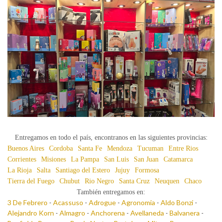
Entregamos en todo el país, encontranos en las siguientes provincias:
Buenos Aires
Cordoba
Santa Fe
Mendoza
Tucuman
Entre Rios
Corrientes
Misiones
La Pampa
San Luis
San Juan
Catamarca
La Rioja
Salta
Santiago del Estero
Jujuy
Formosa
Tierra del Fuego
Chubut
Rio Negro
Santa Cruz
Neuquen
Chaco
También entregamos en:
3 De Febrero
-
Acassuso
-
Adrogue
-
Agronomia
-
Aldo Bonzi
-
Alejandro Korn
-
Almagro
-
Anchorena
-
Avellaneda
-
Balvanera
-