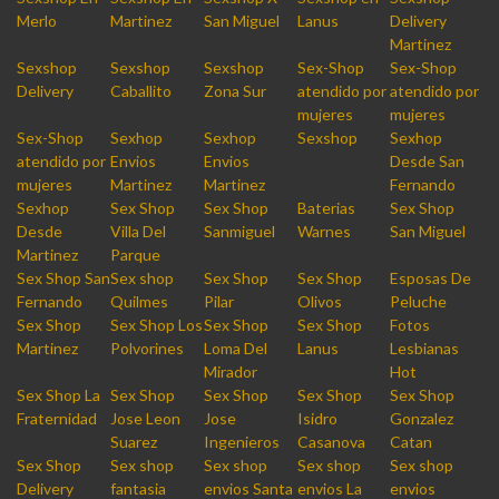
Merlo
Martinez
San Miguel
Lanus
Delivery
Martinez
Sexshop
Sexshop
Sexshop
Sex-Shop
Sex-Shop
Delivery
Caballito
Zona Sur
atendido por
atendido por
mujeres
mujeres
Sex-Shop
Sexhop
Sexhop
Sexshop
Sexhop
atendido por
Envios
Envios
Desde San
mujeres
Martinez
Martinez
Fernando
Sexhop
Sex Shop
Sex Shop
Baterias
Sex Shop
Desde
Villa Del
Sanmiguel
Warnes
San Miguel
Martinez
Parque
Sex Shop San
Sex shop
Sex Shop
Sex Shop
Esposas De
Fernando
Quilmes
Pilar
Olivos
Peluche
Sex Shop
Sex Shop Los
Sex Shop
Sex Shop
Fotos
Martinez
Polvorines
Loma Del
Lanus
Lesbianas
Mirador
Hot
Sex Shop La
Sex Shop
Sex Shop
Sex Shop
Sex Shop
Fraternidad
Jose Leon
Jose
Isidro
Gonzalez
Suarez
Ingenieros
Casanova
Catan
Sex Shop
Sex shop
Sex shop
Sex shop
Sex shop
Delivery
fantasia
envios Santa
envios La
envios