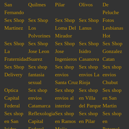
San
Quilmes
Pilar
Olivos
De
Fernando
Peluche
Sex Shop
Sex Shop
Sex Shop
Sex Shop
Fotos
Martinez
Los
Loma Del
Lanus
Lesbianas
Polvorines
Mirador
Hot
Sex Shop
Sex Shop
Sex Shop
Sex Shop
Sex Shop
La
Jose Leon
Jose
Isidro
Gonzalez
Fraternidad
Suarez
Ingenieros
Casanova
Catan
Sex Shop
Sex shop
Sex shop
Sex shop
Sex shop
Delivery
fantasia
envios
envios La
envios
sexual
Santa Cruz
Rioja
Chubut
Optica
Sex shop
Sex shop
Sex shop
Sex shop
Capital
envios
envios al
en Villa
en San
Federal
Catamarca
interior
del Parque
Martin
Sex shop
Reflexologia
Sex shop
Sex shop
Sex shop
en San
Capital
en Ramos
en Pilar
en