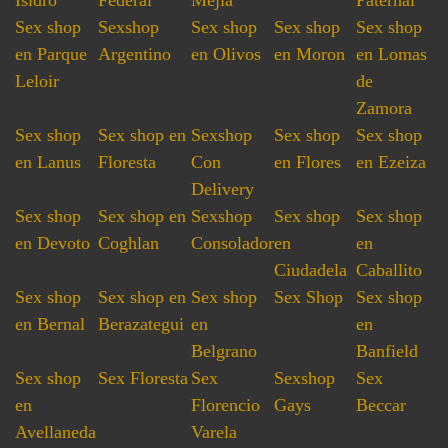
Isidro
Federal
Mejia
Paternal
Sex shop
Sexshop
Sex shop
Sex shop
Sex shop
en Parque
Argentino
en Olivos
en Moron
en Lomas
Leloir
de
Zamora
Sex shop
Sex shop en
Sexshop
Sex shop
Sex shop
en Lanus
Floresta
Con
en Flores
en Ezeiza
Delivery
Sex shop
Sex shop en
Sexshop
Sex shop
Sex shop
en Devoto
Coghlan
Consolador
en
en
Ciudadela
Caballito
Sex shop
Sex shop en
Sex shop
Sex Shop
Sex shop
en Bernal
Berazategui
en
en
Belgrano
Banfield
Sex shop
Sex Floresta
Sex
Sexshop
Sex
en
Florencio
Gays
Beccar
Avellaneda
Varela