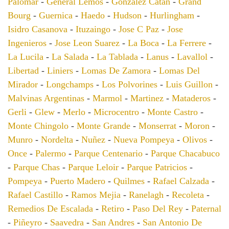
Palomar
-
General Lemos
-
Gonzalez Catan
-
Grand
Bourg
-
Guernica
-
Haedo
-
Hudson
-
Hurlingham
-
Isidro Casanova
-
Ituzaingo
-
Jose C Paz
-
Jose
Ingenieros
-
Jose Leon Suarez
-
La Boca
-
La Ferrere
-
La Lucila
-
La Salada
-
La Tablada
-
Lanus
-
Lavallol
-
Libertad
-
Liniers
-
Lomas De Zamora
-
Lomas Del
Mirador
-
Longchamps
-
Los Polvorines
-
Luis Guillon
-
Malvinas Argentinas
-
Marmol
-
Martinez
-
Mataderos
-
Gerli
-
Glew
-
Merlo
-
Microcentro
-
Monte Castro
-
Monte Chingolo
-
Monte Grande
-
Monserrat
-
Moron
-
Munro
-
Nordelta
-
Nuñez
-
Nueva Pompeya
-
Olivos
-
Once
-
Palermo
-
Parque Centenario
-
Parque Chacabuco
-
Parque Chas
-
Parque Leloir
-
Parque Patricios
-
Pompeya
-
Puerto Madero
-
Quilmes
-
Rafael Calzada
-
Rafael Castillo
-
Ramos Mejia
-
Ranelagh
-
Recoleta
-
Remedios De Escalada
-
Retiro
-
Paso Del Rey
-
Paternal
-
Piñeyro
-
Saavedra
-
San Andres
-
San Antonio De