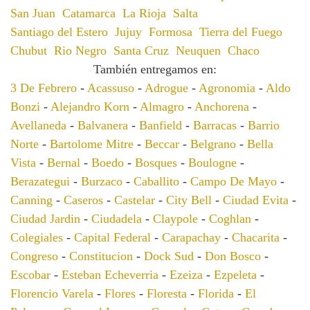
San Juan
Catamarca
La Rioja
Salta
Santiago del Estero
Jujuy
Formosa
Tierra del Fuego
Chubut
Rio Negro
Santa Cruz
Neuquen
Chaco
También entregamos en:
3 De Febrero
-
Acassuso
-
Adrogue
-
Agronomia
-
Aldo
Bonzi
-
Alejandro Korn
-
Almagro
-
Anchorena
-
Avellaneda
-
Balvanera
-
Banfield
-
Barracas
-
Barrio
Norte
-
Bartolome Mitre
-
Beccar
-
Belgrano
-
Bella
Vista
-
Bernal
-
Boedo
-
Bosques
-
Boulogne
-
Berazategui
-
Burzaco
-
Caballito
-
Campo De Mayo
-
Canning
-
Caseros
-
Castelar
-
City Bell
-
Ciudad Evita
-
Ciudad Jardin
-
Ciudadela
-
Claypole
-
Coghlan
-
Colegiales
-
Capital Federal
-
Carapachay
-
Chacarita
-
Congreso
-
Constitucion
-
Dock Sud
-
Don Bosco
-
Escobar
-
Esteban Echeverria
-
Ezeiza
-
Ezpeleta
-
Florencio Varela
-
Flores
-
Floresta
-
Florida
-
El