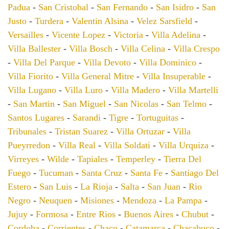
Padua
-
San Cristobal
-
San Fernando
-
San Isidro
-
San
Justo
-
Turdera
-
Valentin Alsina
-
Velez Sarsfield
-
Versailles
-
Vicente Lopez
-
Victoria
-
Villa Adelina
-
Villa Ballester
-
Villa Bosch
-
Villa Celina
-
Villa Crespo
-
Villa Del Parque
-
Villa Devoto
-
Villa Dominico
-
Villa Fiorito
-
Villa General Mitre
-
Villa Insuperable
-
Villa Lugano
-
Villa Luro
-
Villa Madero
-
Villa Martelli
-
San Martin
-
San Miguel
-
San Nicolas
-
San Telmo
-
Santos Lugares
-
Sarandi
-
Tigre
-
Tortuguitas
-
Tribunales
-
Tristan Suarez
-
Villa Ortuzar
-
Villa
Pueyrredon
-
Villa Real
-
Villa Soldati
-
Villa Urquiza
-
Virreyes
-
Wilde
-
Tapiales
-
Temperley
-
Tierra Del
Fuego
-
Tucuman
-
Santa Cruz
-
Santa Fe
-
Santiago Del
Estero
-
San Luis
-
La Rioja
-
Salta
-
San Juan
-
Rio
Negro
-
Neuquen
-
Misiones
-
Mendoza
-
La Pampa
-
Jujuy
-
Formosa
-
Entre Rios
-
Buenos Aires
-
Chubut
-
Cordoba
-
Corrientes
-
Chaco
-
Catamarca
-
Chacabuco
-