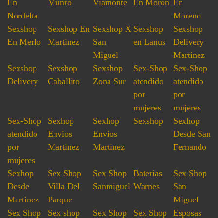
En
Munro
Viamonte
En Moron
En
Nordelta
Moreno
Sexshop
Sexshop En
Sexshop X
Sexshop
Sexshop
En Merlo
Martinez
San
en Lanus
Delivery
Miguel
Martinez
Sexshop
Sexshop
Sexshop
Sex-Shop
Sex-Shop
Delivery
Caballito
Zona Sur
atendido
atendido
por
por
mujeres
mujeres
Sex-Shop
Sexhop
Sexhop
Sexshop
Sexhop
atendido
Envios
Envios
Desde San
por
Martinez
Martinez
Fernando
mujeres
Sexhop
Sex Shop
Sex Shop
Baterias
Sex Shop
Desde
Villa Del
Sanmiguel
Warnes
San
Martinez
Parque
Miguel
Sex Shop
Sex shop
Sex Shop
Sex Shop
Esposas