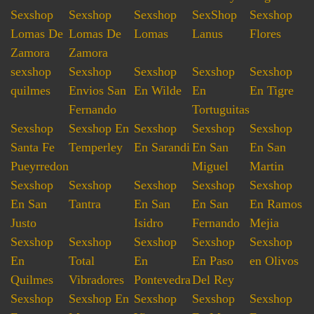
Sexshop
Sexshop
Sexshop
SexShop
Sexshop
Lomas De
Lomas De
Lomas
Lanus
Flores
Zamora
Zamora
sexshop
Sexshop
Sexshop
Sexshop
Sexshop
quilmes
Envios San
En Wilde
En
En Tigre
Fernando
Tortuguitas
Sexshop
Sexshop En
Sexshop
Sexshop
Sexshop
Santa Fe
Temperley
En Sarandi
En San
En San
Pueyrredon
Miguel
Martin
Sexshop
Sexshop
Sexshop
Sexshop
Sexshop
En San
Tantra
En San
En San
En Ramos
Justo
Isidro
Fernando
Mejia
Sexshop
Sexshop
Sexshop
Sexshop
Sexshop
En
Total
En
En Paso
en Olivos
Quilmes
Vibradores
Pontevedra
Del Rey
Sexshop
Sexshop En
Sexshop
Sexshop
Sexshop