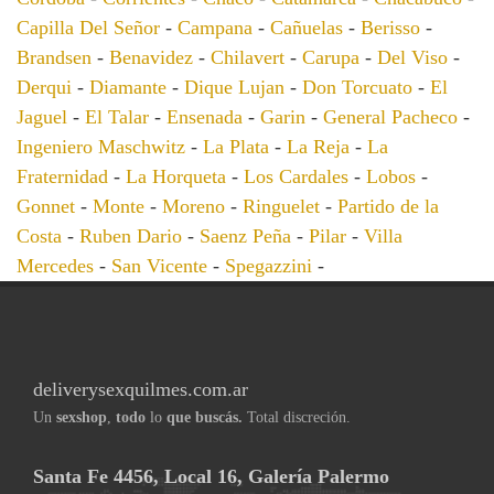
Capilla Del Señor
-
Campana
-
Cañuelas
-
Berisso
-
Brandsen
-
Benavidez
-
Chilavert
-
Carupa
-
Del Viso
-
Derqui
-
Diamante
-
Dique Lujan
-
Don Torcuato
-
El
Jaguel
-
El Talar
-
Ensenada
-
Garin
-
General Pacheco
-
Ingeniero Maschwitz
-
La Plata
-
La Reja
-
La
Fraternidad
-
La Horqueta
-
Los Cardales
-
Lobos
-
Gonnet
-
Monte
-
Moreno
-
Ringuelet
-
Partido de la
Costa
-
Ruben Dario
-
Saenz Peña
-
Pilar
-
Villa
Mercedes
-
San Vicente
-
Spegazzini
-
deliverysexquilmes.com.ar
Un
sexshop
,
todo
lo
que buscás.
Total discreción.
Santa Fe 4456, Local 16, Galería Palermo